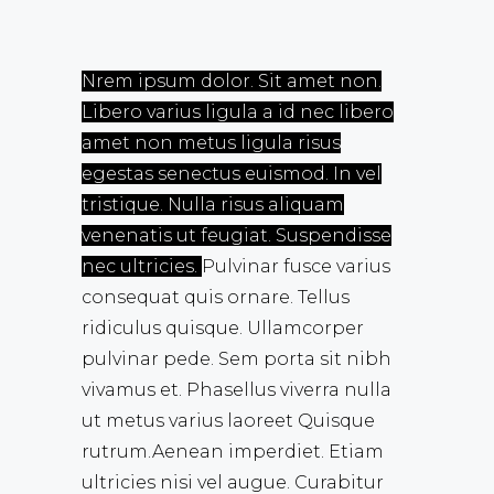
Nrem ipsum dolor. Sit amet non.
Libero varius ligula a id nec libero
amet non metus ligula risus
egestas senectus euismod. In vel
tristique. Nulla risus aliquam
venenatis ut feugiat. Suspendisse
nec ultricies.
Pulvinar fusce varius
consequat quis ornare. Tellus
ridiculus quisque. Ullamcorper
pulvinar pede. Sem porta sit nibh
vivamus et. Phasellus viverra nulla
ut metus varius laoreet Quisque
rutrum.Aenean imperdiet. Etiam
ultricies nisi vel augue. Curabitur