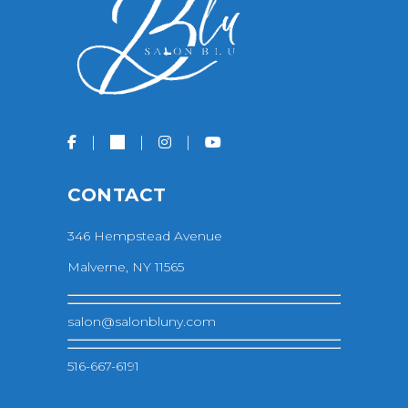
CONTACT
346 Hempstead Avenue
Malverne, NY 11565
salon@salonbluny.com
516-667-6191