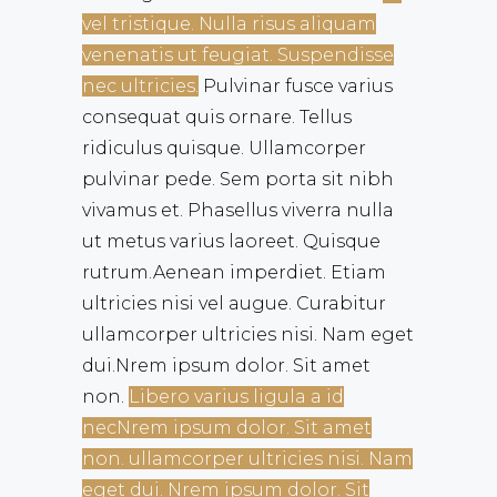
vel tristique. Nulla risus aliquam
venenatis ut feugiat. Suspendisse
nec ultricies.
Pulvinar fusce varius
consequat quis ornare. Tellus
ridiculus quisque. Ullamcorper
pulvinar pede. Sem porta sit nibh
vivamus et. Phasellus viverra nulla
ut metus varius laoreet. Quisque
rutrum.Aenean imperdiet. Etiam
ultricies nisi vel augue. Curabitur
ullamcorper ultricies nisi. Nam eget
dui.Nrem ipsum dolor. Sit amet
non.
Libero varius ligula a id
necNrem ipsum dolor. Sit amet
non. ullamcorper ultricies nisi. Nam
eget dui. Nrem ipsum dolor. Sit